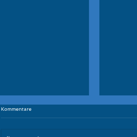
Schüler-Kondi-
ÖSV Schül
Kommentare
Wettbewerb Kleinlobming
Glungezer
Zauchense
Congrats zu P2 für Jakob und P4 für
Herzlichen Gl
Nico in der Gesamtwertung sowie
sensationellen 