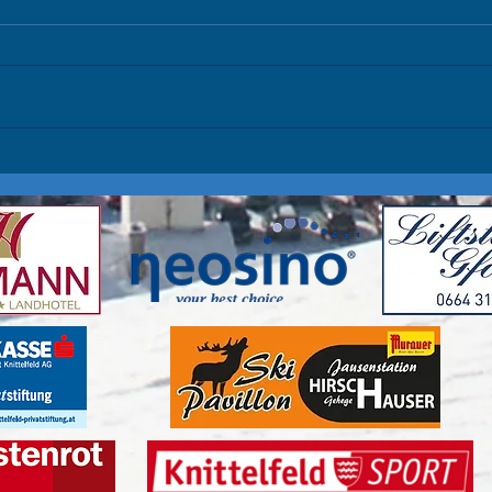
Glungezer / Europacup
Unser
Zauchensee
Herzlichen Glückwunsch zu den
top (
sensationellen Plätzen 4 für Jakob
P3 Pa
und Platz 10 für Marie im RTL bei
auf P
den ÖSV Schülertestrennen am...