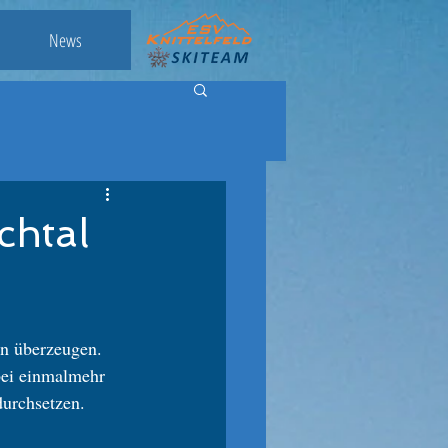
News
chtal
n überzeugen. 
bei einmalmehr 
durchsetzen. 