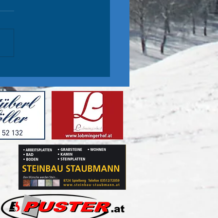
e Schüler sind auch im Slalom
heute in Hohentauern): P1 Jakob
olo Nico leider NIZ im 2., aber
5 nach dem 1. DG!!...