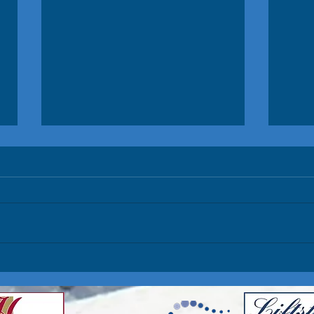
ÖSV Schülertestrennen
Sla
Glungezer / Europacup
Unser
Zauchensee
Herzlichen Glückwunsch zu den
top (
sensationellen Plätzen 4 für Jakob
P3 Pa
und Platz 10 für Marie im RTL bei
auf P
den ÖSV Schülertestrennen am...