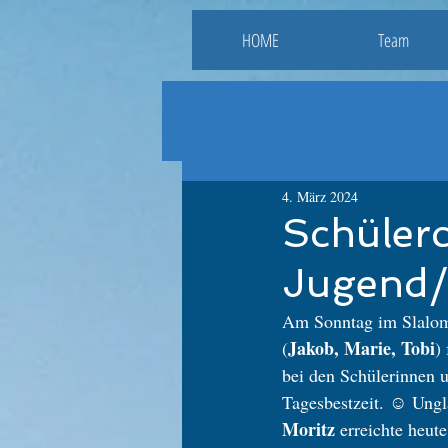
HOME
Team
4. März 2024
Schüler
Jugend/
Am Sonntag im Slalom 
Jakob, Marie, Tobi
(
)
bei den Schülerinnen u
Tagesbestzeit. ☺️ Ungl
Moritz
 erreichte heute