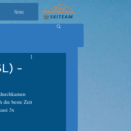
News
L) -
 durchkamen 
 die beste Zeit 
uasi 3x 