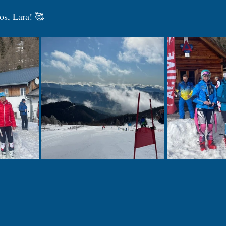
os, Lara! 🥰