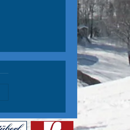
lom Hohentauern
e Schüler sind auch im Slalom
heute in Hohentauern): P1 Jakob
olo Nico leider NIZ im 2., aber
5 nach dem 1. DG!!...