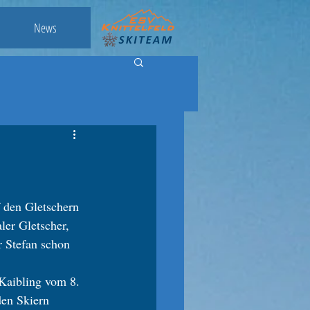
News
 den Gletschern  
ler Gletscher, 
 Stefan schon 
 Kaibling vom 8. 
den Skiern 