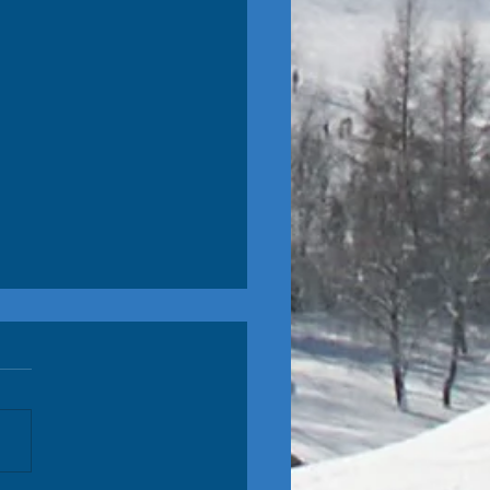
lom Hohentauern
e Schüler sind auch im Slalom
heute in Hohentauern): P1 Jakob
olo Nico leider NIZ im 2., aber
5 nach dem 1. DG!!...