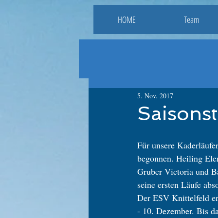
HOME
Team
5. Nov. 2017
Saisonst
Für unsere Kaderläufer
begonnen. Heiling Elen
Gruber Victoria und B
seine ersten Läufe abso
Der ESV Knittelfeld er
- 10. Dezember. Bis da