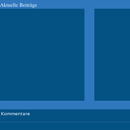
Aktuelle Beiträge
Schüler-Kondi-
ÖSV Schül
Kommentare
Wettbewerb Kleinlobming
Glungezer
Zauchense
Congrats zu P2 für Jakob und P4 für
Herzlichen Gl