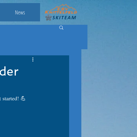
News
der
 started! 💪