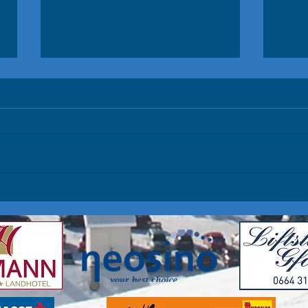
ÖSV Schülertestrennen
Sla
Glungezer / Europacup
Unser
Zauchensee
Herzlichen Glückwunsch zu den
top (
sensationellen Plätzen 4 für Jakob
P3 Pa
und Platz 10 für Marie im RTL bei
auf P
den ÖSV Schülertestrennen am...