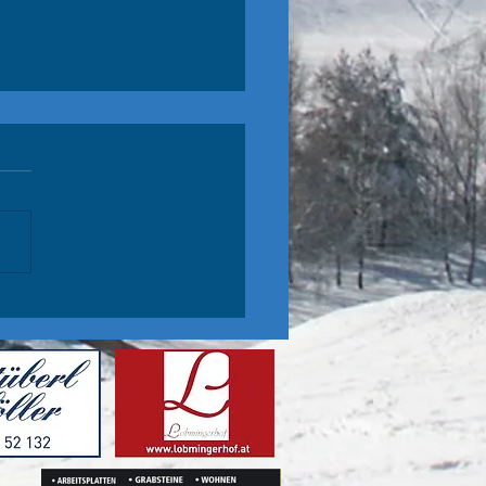
lom Hohentauern
e Schüler sind auch im Slalom
heute in Hohentauern): P1 Jakob
olo Nico leider NIZ im 2., aber
5 nach dem 1. DG!!...